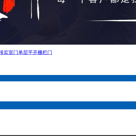
移监室门
单层平开栅栏门