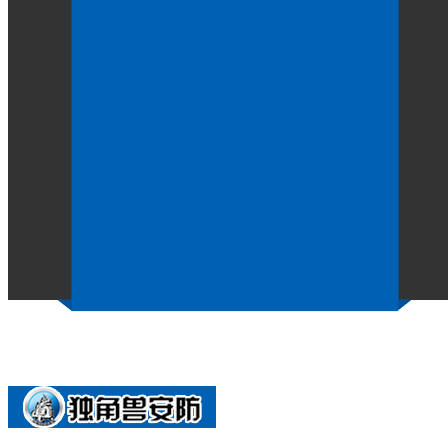
​电动平开监室门的传动配件采
作者：
点击：124
发布时间：2026-07-03
电动平开监室门
的传动配件主要通过精密加工工艺和表
间隙合理，减少运行过程中的摩擦阻力，避免因配合不当导
表面处理工艺上，对传动配件进行耐磨涂层处理或电镀加
配合部位预留润滑通道，便于定期加注润滑剂，维持长期运
传动机构的组装采用模块化工艺，维护各配件组装，传动
门体启闭高效可靠。
【相关推荐】
下一篇：
​如何制定电动平开监室门的安全维护计划？
上一篇：