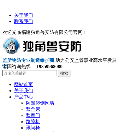
关于我们
联系我们
欢迎光临福建独角兽安防有限公司官网！
监所物防专业制造维护商
助力公安监管事业高水平发展
全国咨询热线：
19859968080
搜索
网站首页
关于我们
产品中心
防攀爬钢网墙
监舍床
监室门
路障机
讯问椅