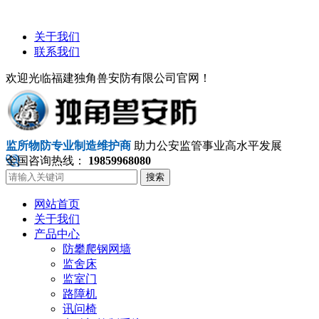
关于我们
联系我们
欢迎光临福建独角兽安防有限公司官网！
监所物防专业制造维护商
助力公安监管事业高水平发展
全国咨询热线：
19859968080
搜索
网站首页
关于我们
产品中心
防攀爬钢网墙
监舍床
监室门
路障机
讯问椅