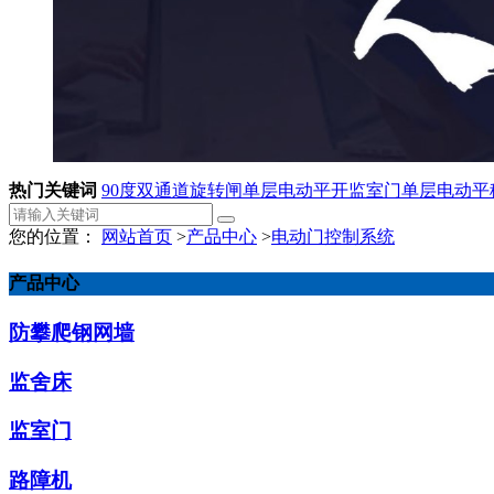
热门关键词
90度双通道旋转闸
单层电动平开监室门
单层电动平
您的位置：
网站首页
>
产品中心
>
电动门控制系统
产品中心
防攀爬钢网墙
监舍床
监室门
路障机