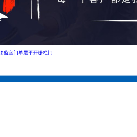
移监室门
单层平开栅栏门