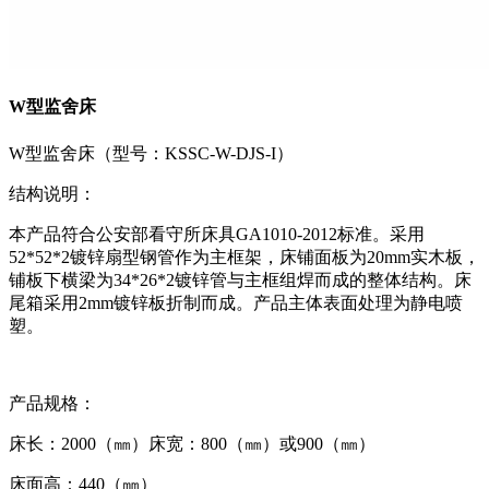
W型监舍床
W型监舍床（型号：KSSC-W-DJS-I）
结构说明：
本产品符合公安部看守所床具GA1010-2012标准。采用
52*52*2镀锌扇型钢管作为主框架，床铺面板为20mm实木板，
铺板下横梁为34*26*2镀锌管与主框组焊而成的整体结构。床
尾箱采用2mm镀锌板折制而成。产品主体表面处理为静电喷
塑。
产品规格：
床长：2000（㎜）床宽：800（㎜）或900（㎜）
床面高：440（㎜）