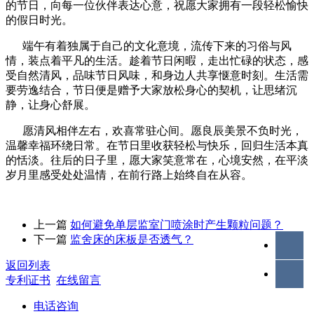
的节日，向每一位伙伴表达心意，祝愿大家拥有一段轻松愉快
的假日时光。
端午有着独属于自己的文化意境，流传下来的习俗与风
情，装点着平凡的生活。趁着节日闲暇，走出忙碌的状态，感
受自然清风，品味节日风味，和身边人共享惬意时刻。生活需
要劳逸结合，节日便是赠予大家放松身心的契机，让思绪沉
静，让身心舒展。
愿清风相伴左右，欢喜常驻心间。愿良辰美景不负时光，
温馨幸福环绕日常。在节日里收获轻松与快乐，回归生活本真
的恬淡。往后的日子里，愿大家笑意常在，心境安然，在平淡
岁月里感受处处温情，在前行路上始终自在从容。
上一篇
​如何避免单层监室门喷涂时产生颗粒问题？
下一篇
​监舍床的床板是否透气？
返回列表
专利证书
在线留言
电话咨询