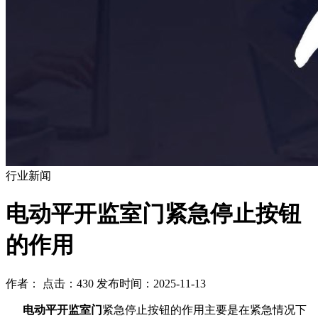
行业新闻
​电动平开监室门紧急停止按钮
的作用
作者： 点击：430 发布时间：2025-11-13
电动平开监室门
紧急停止按钮的作用主要是在紧急情况下