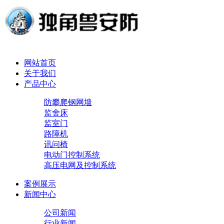
网站首页
关于我们
产品中心
防攀爬钢网墙
监舍床
监室门
路障机
讯问椅
电动门控制系统
高压电网及控制系统
案例展示
新闻中心
公司新闻
行业新闻