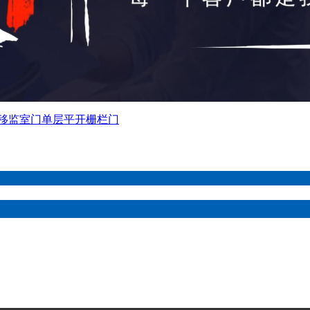
移监室门
单层平开栅栏门