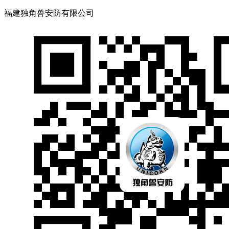
福建独角兽安防有限公司