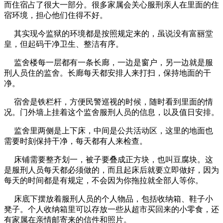
而住宿占了很大一部分。很多家属会关心服刑亲人在里面的住
宿环境，担心他们住得不好。
其实现今监狱的环境都是按照规定来的，虽说没有富丽堂
皇，但起码干净卫生、整洁有序。
监舍楼每一层都有一条长廊，一边是窗户，另一边就是服
刑人员住的监舍。长廊每天都安排人来打扫，保持地面的干
净。
宿舍是铁栏杆，方便民警巡视的时候，随时看到里面的情
况。门外墙上挂着这个监舍服刑人员的信息，以及值日安排。
监舍里两侧是上下床，中间是公共活动区，这里的地面也
需要时刻保持干净，每天都有人来检查。
床铺需要整齐划一，被子要叠成正方块，也叫豆腐块。这
是服刑人员每天都必须做的，而且起床后就要立即做好，因为
每天的时间都是有规定，不会因为你拖拉就全部人等你。
床底下摆放着服刑人员的个人物品，包括收纳箱、鞋子小
凳子。个人收纳箱里可以存放一些从超市买回来的小零食，还
有家属在亲情邮寄来的信件和照片。