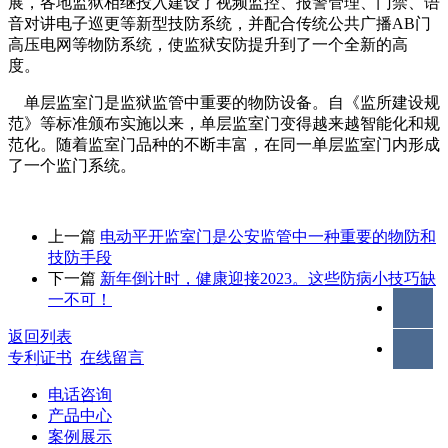
展，各地监狱相继投入建设了视频监控、报警管理、门禁、语
音对讲电子巡更等新型技防系统，并配合传统公共广播AB门
高压电网等物防系统，使监狱安防提升到了一个全新的高
度。
单层监室门是监狱监管中重要的物防设备。自《监所建设规
范》等标准颁布实施以来，单层监室门变得越来越智能化和规
范化。随着监室门品种的不断丰富，在同一单层监室门内形成
了一个监门系统。
上一篇
电动平开监室门是公安监管中一种重要的物防和
技防手段
下一篇
新年倒计时，健康迎接2023。这些防病小技巧缺
一不可！
返回列表
专利证书
在线留言
电话咨询
产品中心
案例展示