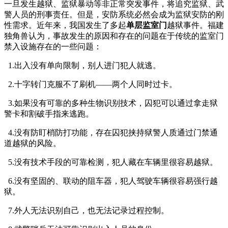
一旦发生越狱、监狱暴动等非正常突发事件，将追究监狱、武
警人员的刑事责任。但是，安防系统必然会成为监狱安防的刚
性需求。近年来，我国发生了多起
单层监室门
越狱事件。福建
独角兽认为，事故发生的原因和存在的问题在于传统的监室门
禁入设施存在的一些问题：
1.出入没有单向限制，别人进门犯人就逃。
2.十字转门克服不了刷机——两个人同时过卡。
3.如果没有可靠的多种生物识别技术，囚犯可以通过拿走狱
警卡和割破手指来逃跑。
4.没有防盯梢防打功能，存在囚犯挟持狱警人质通过门禁通
道越狱的风险。
5.没有技术手段的可靠检测，犯人藏在车辆里很容易越狱。
6.没有坚固的、联动的阻车器，犯人驾驶车辆很容易强行越
狱。
7.外人无法识别自己，也无法记录过程控制。