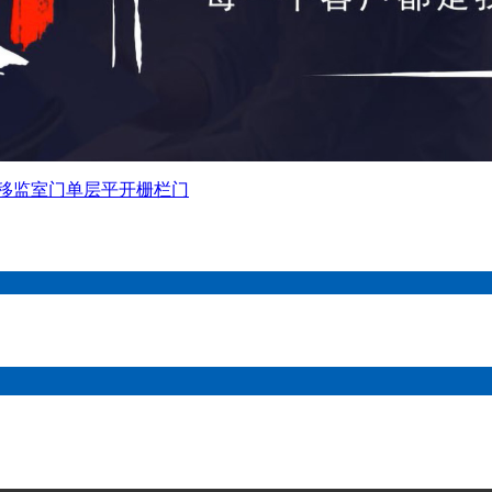
移监室门
单层平开栅栏门