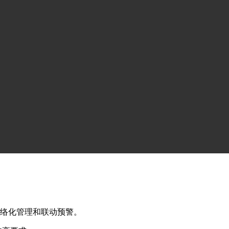
和质量的高要求
，具有防尾随、非致命攻击、高效上下班通道、监狱管理人员统
信息录入入监人员；
门禁控制器、可视网络对讲、视频监控、防染色撕染袋、LED
止尾随和偷卡；
放染料催泪烟雾，让罪犯失去抵抗力，皮肤染上不易清洗的红印
进入任意空闲通道进行身份识别。每人通过3-5秒，一人通过三
员统计等功能。
站专用卡或值班人员进行操作；当主站或报名终端电脑出现故障
网络化管理和联动预警。