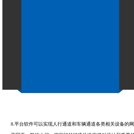
监室门的特殊性决定了对设计
作者：
点击：1118
发布时间：2022-08-11
监室门
系列适用于高安全性单位和监狱的人行通道门禁管理
1.通过二代身份证、人脸、体重、绑定IC卡、设定权限等
2.封闭通道由AB门、楼层电子秤、人脸识别器、读卡器、
3.在监室内设置多个封闭通道，通过人脸和体重识别，防
4.违法人员进入封闭通道，会报警，执勤人员可以开始释
5.根据每天进出人数增加封闭通道数量，进出人员可以刷卡
6.记录每个过往人员的信息，实现考勤、巡逻、定位、人
7.当权限异常、非法进入的人员需要放行时，只能通过主
8.平台软件可以实现人行通道和车辆通道各类相关设备的