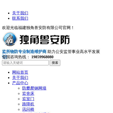
关于我们
联系我们
欢迎光临福建独角兽安防有限公司官网！
监所物防专业制造维护商
助力公安监管事业高水平发展
全国咨询热线：
19859968080
搜索
网站首页
关于我们
产品中心
防攀爬钢网墙
监舍床
监室门
路障机
讯问椅