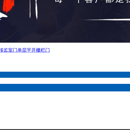
移监室门
单层平开栅栏门