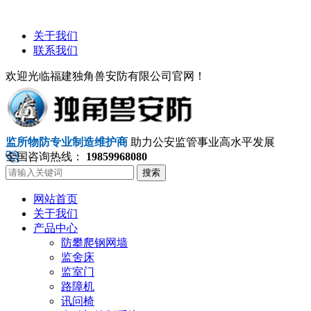
关于我们
联系我们
欢迎光临福建独角兽安防有限公司官网！
监所物防专业制造维护商
助力公安监管事业高水平发展
全国咨询热线：
19859968080
搜索
网站首页
关于我们
产品中心
防攀爬钢网墙
监舍床
监室门
路障机
讯问椅