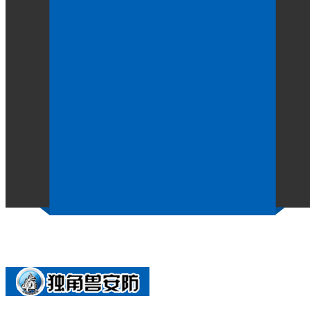
讯问椅应该如何保养？
作者：
点击：1196
发布时间：2022-07-16
讯问椅
，从字面上看，不是普通的椅子。是相关部门使用
家来了解一下老榆木讯问椅的保养方法吧！
首先，由于老榆木制作的讯问椅表面比较光滑，所以要特别
导致老榆木的褪色。尽量放在空气流动性好，湿度低的地方
再者，在清洁的时候，平时可以用纯棉布擦拭或者用木蜡油
的自然纹理，纹理相对硬朗豪放。再加上榆木颜色独特，自
【相关推荐】
下一篇：
监室床的质量牢固吗？
上一篇：
监室门的特殊性决