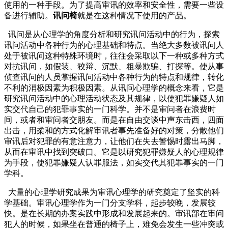
使用的一种手段。为了提高审讯的效率和安全性，需要一些设
备进行辅助。
讯问椅
就是在这种情况下使用的产品。
讯问是从心理学的角度分析和研究讯问活动中的行为，探索
讯问活动中各种行为的心理基础和特点。当绝大多数被讯问人
处于被讯问这种特殊环境时，往往会采取以下一种或多种方式
对抗讯问，如假装、狡辩、沉默、粗暴欺骗、打探等。使从事
侦查讯问的人员掌握讯问活动中各种行为的特点和规律，转化
不利的消极因素为积极因素。从讯问心理学的概念来看，它是
研究讯问活动中的心理活动状态及其规律，以使犯罪嫌疑人如
实交代自己的犯罪事实的一门科学。并不是审问者在浪费时
间，或者和审问者交朋友。而是在自由交谈中声东击西，四面
出击，用柔和的方式化解审讯者事先准备好的对策，分散他们
审讯后对犯罪的有意注意力，让他们在失去警惕时露出马脚，
从而在审讯中找到突破口。它是以研究犯罪嫌疑人的心理规律
为手段，使犯罪嫌疑人认罪服法，如实交代其犯罪事实的一门
学科。
大量的心理学研究成果为审讯心理学的研究奠定了坚实的科
学基础。审讯心理学作为一门分支学科，起步较晚，发展较
快。是在长期的办案实践中形成和发展起来的。审讯部在审问
犯人的时候，如果坐在普通的椅子上，难免会发生一些冲突或