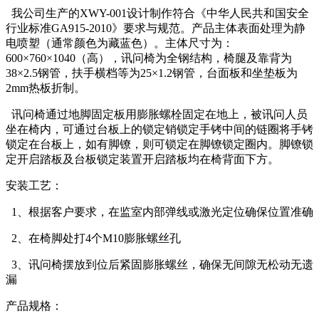
我公司生产的XWY-001设计制作符合《中华人民共和国安全
行业标准GA915-2010》要求与规范。产品主体表面处理为静
电喷塑（通常颜色为藏蓝色）。主体尺寸为：
600×760×1040（高），讯问椅为全钢结构，椅腿及靠背为
38×2.5钢管，扶手横档等为25×1.2钢管，台面板和坐垫板为
2mm热板折制。
讯问椅通过地脚固定板用膨胀螺栓固定在地上，被讯问人员
坐在椅内，可通过台板上的锁定销锁定手铐中间的链圈将手铐
锁定在台板上，如有脚镣，则可锁定在脚镣锁定圈内。脚镣锁
定开启踏板及台板锁定装置开启踏板均在椅背面下方。
安装工艺：
1、根据客户要求，在监室内部弹线或激光定位确保位置准确
2、在椅脚处打4个M10膨胀螺丝孔
3、讯问椅摆放到位后紧固膨胀螺丝，确保无间隙无松动无遗
漏
产品规格：