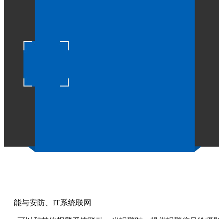
监室床厂家生产的SD-9000
作者：
点击：1179
发布时间：2022-03-15
具有威慑功能
电网和警示标志给犯罪分子以极大的心理威慑作用，避免
主动防护性强
企图跨越时给与电击，起到很好的主动防护效果
防范严密无死角
可以依据地形任意架设，没有死角，消除安全盲点
误报率低
能有效防恶劣天气等造成的误报
能与安防、IT系统联网