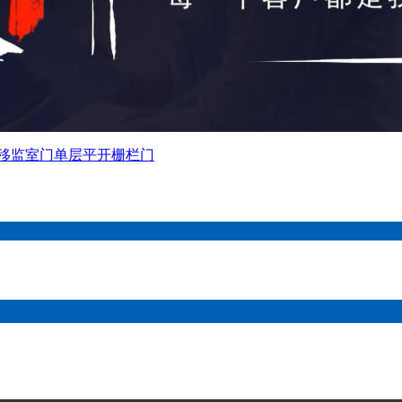
移监室门
单层平开栅栏门