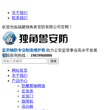
关于我们
联系我们
欢迎光临福建独角兽安防有限公司官网！
监所物防专业制造维护商
助力公安监管事业高水平发展
全国咨询热线：
19859968080
搜索
网站首页
关于我们
产品中心
防攀爬钢网墙
监舍床
监室门
路障机
讯问椅