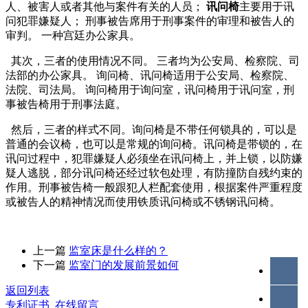
人、被害人或者其他与案件有关的人员；
讯问椅
主要用于讯
问犯罪嫌疑人； 刑事被告席用于刑事案件的审理和被告人的
审判。 一种宫廷办公家具。
其次，三者的使用情况不同。 三者均为公安局、检察院、司
法部的办公家具。 询问椅、讯问椅适用于公安局、检察院、
法院、司法局。 询问椅用于询问室，讯问椅用于讯问室，刑
事被告椅用于刑事法庭。
然后，三者的样式不同。询问椅是不带任何锁具的，可以是
普通的会议椅，也可以是常规的询问椅。讯问椅是带锁的，在
讯问过程中，犯罪嫌疑人必须坐在讯问椅上，并上锁，以防嫌
疑人逃脱，部分讯问椅还经过软包处理，有防撞防自残约束的
作用。刑事被告椅一般跟犯人栏配套使用，根据案件严重程度
或被告人的精神情况而使用铁质讯问椅或不锈钢讯问椅。
上一篇
监室床是什么样的？
下一篇
监室门的发展前景如何
返回列表
专利证书
在线留言