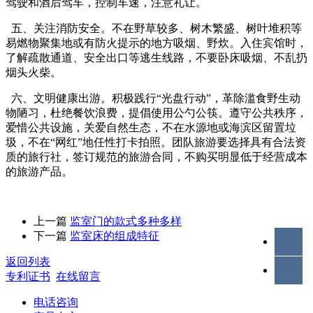
驾驶和酒后驾车，控制车速，注意礼让。
五、关注消防安全。不在野草较多、树木繁盛、树叶堆积等
易燃物聚集地或有防火提示的地方吸烟、野炊。入住宾馆时，
了解疏散通道、安全出口等逃生线路，不要卧床吸烟、不乱扔
烟头火柴。
六、文明健康出游。积极践行“光盘行动”，革除滥食野生动
物陋习，杜绝餐饮浪费，提倡使用公勺公筷。遵守公共秩序，
爱惜公共设施，关爱自然生态，不在水源地或海滨区留置垃
圾，不在“网红”地任性打卡拍照。团队旅游要选择具有合法资
质的旅行社，签订规范的旅游合同，不购买明显低于经营成本
的旅游产品。
上一篇
监室门的款式多种多样
下一篇
监室床的组成特征
返回列表
专利证书
在线留言
电话咨询