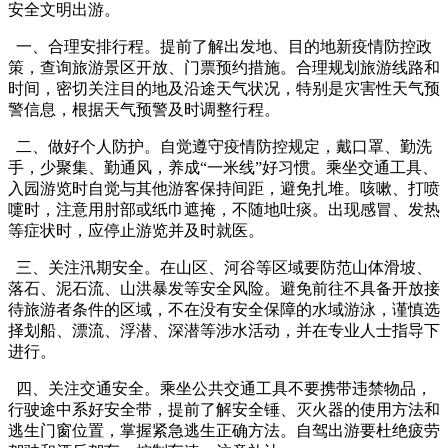
安全文明出游。
一、合理安排行程。提前了解出发地、目的地新疫情防控政
策，查询旅游景区开放、门票预约措施。合理规划旅游线路和
时间，密切关注目的地及沿途天气状况，特别是灾害性天气预
警信息，根据天气预警及时调整行程。
二、做好个人防护。自觉遵守疫情防控规定，戴口罩、勤洗
手，少聚集、勤通风，养成“一米线”好习惯。乘坐交通工具、
入园游览时自觉与其他游客保持间距，避免扎堆。咳嗽、打喷
嚏时，注意用肘部或纸巾遮掩，不随地吐痰。出现感冒、发热
等症状时，应停止游览并及时就医。
三、关注汛期安全。在山区、河谷等区域要防范山体滑坡、
落石、泥石流、山洪暴发等安全风险。避免前往不具备开放接
待旅游者条件的区域，不在没有安全保障的水域游泳，谨慎选
择划船、漂流、浮潜、深潜等涉水活动，并在专业人士指导下
进行。
四、关注交通安全。乘坐公共交通工具不要携带违禁物品，
行驶途中系好安全带，提前了解安全锤、灭火器的使用方法和
逃生门窗位置，掌握紧急逃生正确方法。自驾出游要杜绝疲劳