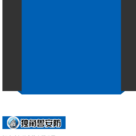
哪个制造商生产质量更高的监
作者：
点击：1128
发布时间：2021-05-24
福建独角兽安防有限公司是一家专业从事监室门、监室电
备等产品的研发、制作、销售、安装的综合型企业。
公司是公安部首批“通过检测产品目录”企业，安防工程二级资
2010监室门》《GA1010-2012看守所床具》《GA915
自动锁具获实用新型专利。产品广泛应用于监狱、看守所、
【相关推荐】
下一篇：
监室门的门扇钢板的厚度规定是多少？
上一篇：
讯