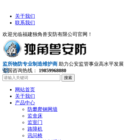
关于我们
联系我们
欢迎光临福建独角兽安防有限公司官网！
监所物防专业制造维护商
助力公安监管事业高水平发展
全国咨询热线：
19859968080
搜索
网站首页
关于我们
产品中心
防攀爬钢网墙
监舍床
监室门
路障机
讯问椅