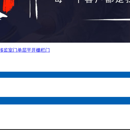
移监室门
单层平开栅栏门