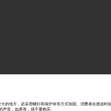
，由于普通消费者很难区分实木到底是哪种材质，专家告诉你
看床体外侧的一种花纹，再看相应位置的背面是否有相应的花
有色差，真正的实木表面一般都是有色差的。
况，就一律不要购买。
大的地方，还采用螺钉和保护块等方式加固。消费者在挑选时
的声音，如果有，就不要购买。