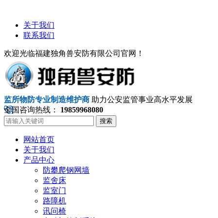
关于我们
联系我们
欢迎光临福建独角兽安防有限公司官网！
监所物防专业制造维护商
助力公安监管事业高水平发展
全国咨询热线：
19859968080
搜索
网站首页
关于我们
产品中心
防攀爬钢网墙
监舍床
监室门
路障机
讯问椅