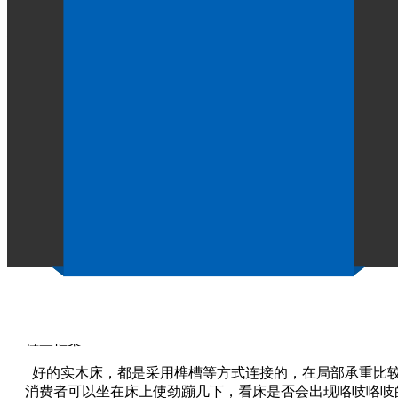
如何挑选监室床？
作者：
点击：1101
发布时间：2021-04-02
看材质
实木有很多很多种材质，不同材质的实木床价格也相差甚远
木纹越美丽，材质就越珍贵，价格也就越高。
检查实木
挑选时消费者可以看床相应位置的花纹和疤结是否对应，先
所在位置，再在另一面找是否有相应的花纹；再看实木是否
察看细节
看实木是否有开裂、结疤、虫眼、霉变，只要有这几种情
检查框架
好的实木床，都是采用榫槽等方式连接的，在局部承重比较
消费者可以坐在床上使劲蹦几下，看床是否会出现咯吱咯吱