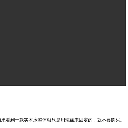
一个简单的辨别办法，看木材的硬度和木纹，木材的硬度越高、
纹，如果对应得好，则是纯实木的；然后看床体外侧疤结的一面
如果看到一款实木床整体就只是用螺丝来固定的，就不要购买。