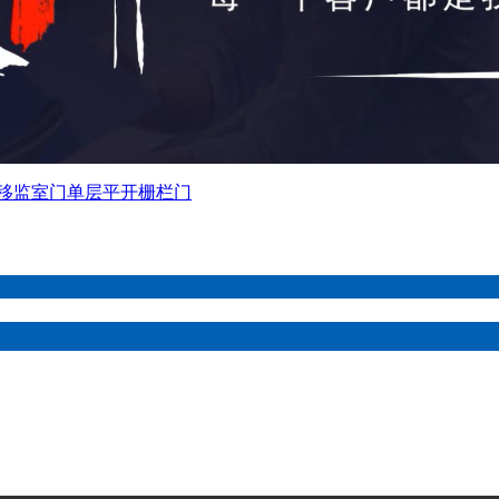
移监室门
单层平开栅栏门