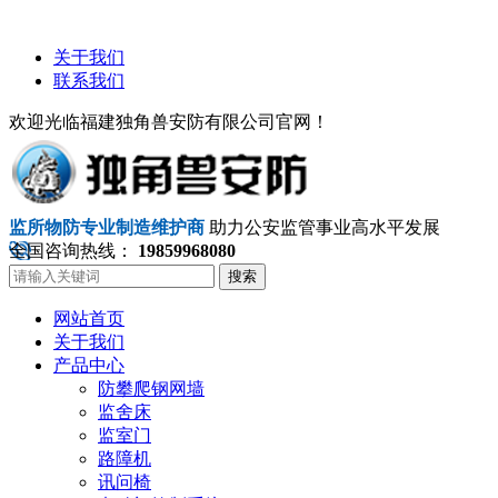
关于我们
联系我们
欢迎光临福建独角兽安防有限公司官网！
监所物防专业制造维护商
助力公安监管事业高水平发展
全国咨询热线：
19859968080
搜索
网站首页
关于我们
产品中心
防攀爬钢网墙
监舍床
监室门
路障机
讯问椅