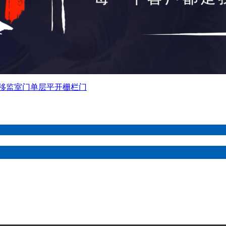
移监室门
单层平开栅栏门