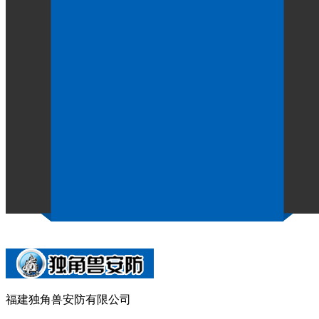
监室床商家是一家警用装备的
作者：
点击：1177
发布时间：2020-12-22
福建独角兽安防有限公司是一家专业从事监室门、监室电
备等产品的研发、制作、销售、安装的综合型企业。
公司是公安部首批“通过检测产品目录”企业，安防工程二级资
2010监室门》《GA1010-2012看守所床具》《GA915
自动锁具获实用新型专利。产品广泛应用于监狱、看守所、
【相关推荐】
下一篇：
监室门的使用场合有哪些？
上一篇：
擅自使用讯问
福建独角兽安防有限公司