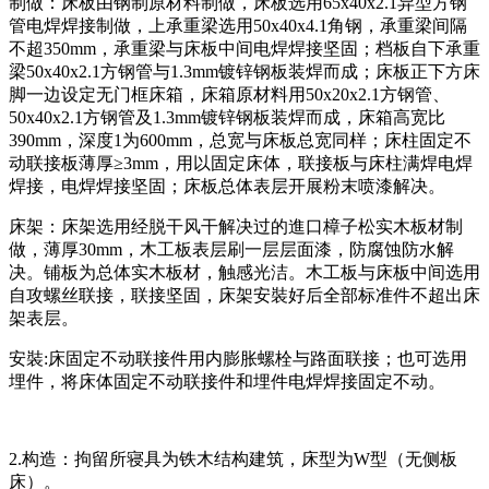
制做：床板由钢制原材料制做，床板选用65x40x2.1异型方钢
管电焊焊接制做，上承重梁选用50x40x4.1角钢，承重梁间隔
不超350mm，承重梁与床板中间电焊焊接坚固；档板自下承重
梁50x40x2.1方钢管与1.3mm镀锌钢板装焊而成；床板正下方床
脚一边设定无门框床箱，床箱原材料用50x20x2.1方钢管、
50x40x2.1方钢管及1.3mm镀锌钢板装焊而成，床箱高宽比
390mm，深度1为600mm，总宽与床板总宽同样；床柱固定不
动联接板薄厚≥3mm，用以固定床体，联接板与床柱满焊电焊
焊接，电焊焊接坚固；床板总体表层开展粉末喷漆解决。
床架：床架选用经脱干风干解决过的進口樟子松实木板材制
做，薄厚30mm，木工板表层刷一层层面漆，防腐蚀防水解
决。铺板为总体实木板材，触感光洁。木工板与床板中间选用
自攻螺丝联接，联接坚固，床架安裝好后全部标准件不超出床
架表层。
安裝:床固定不动联接件用内膨胀螺栓与路面联接；也可选用
埋件，将床体固定不动联接件和埋件电焊焊接固定不动。
2.构造：拘留所寝具为铁木结构建筑，床型为W型（无侧板
床）。