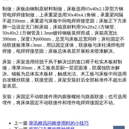
制做：床板由钢制原材料制做，床板选用65x40x2.1异型方钢
管电焊焊接制做，上承重梁选用50x40x4.1角钢，承重梁间隔
不超350mm，承重梁与床板中间电焊焊接坚固；床板正下方床
脚一边设定无门框床箱，床箱原材料用50x20x2.1方钢管、
50x40x2.1方钢管及1.3mm镀锌钢板装焊而成，床箱高宽比
390mm，深度1为600mm，总宽与床板总宽同样；床柱固定不
动联接板薄厚≥3mm，用以固定床体，联接板与床柱满焊电焊
焊接，电焊焊接坚固；床板总体表层开展粉末喷漆解决。
床架：床架选用经脱干风干解决过的進口樟子松实木板材制
做，薄厚30mm，木工板表层刷一层层面漆，防腐蚀防水解
决。铺板为总体实木板材，触感光洁。木工板与床板中间选用
自攻螺丝联接，联接坚固，床架安裝好后全部标准件不超出床
架表层。
安裝：床固定不动联接件用内膨胀螺栓与路面联接；也可选用
埋件，将床体固定不动联接件和埋件电焊焊接固定不动。
上一篇
审讯椅讯问椅使用时的小技巧