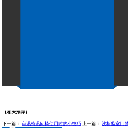
监室门的发展前景和趋势
作者：
点击：1242
发布时间：2020-09-02
监室门
使用场所的特殊性决定了它的构想与普通的民用防
概念。 在该概念的指导下设想的保护结构必须不能符合监狱
例如：间隔门的性能要求是间隔的间隔，其破坏方法是冲击破
不像民用门那样采用普通槽钢。 相反，应使用具有残余强度
显然，型材房的门被认为是吊顶式结构，上部导轨上的槽钢
的“领导力声明”与在内部和外部使用监狱门的概念处于同一
另外，监室门的自动化改变了监室门产品的发展趋势。 集
场合十二种治理体系的主要人防和技术防御手段。 因此，
【相关推荐】
下一篇：
审讯椅讯问椅使用时的小技巧
上一篇：
浅析监室门