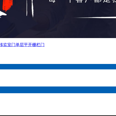
移监室门
单层平开栅栏门