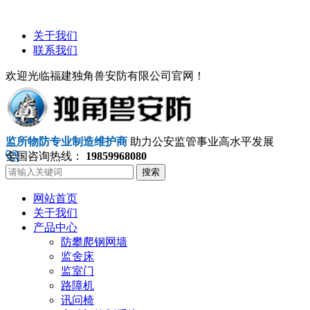
关于我们
联系我们
欢迎光临福建独角兽安防有限公司官网！
监所物防专业制造维护商
助力公安监管事业高水平发展
全国咨询热线：
19859968080
搜索
网站首页
关于我们
产品中心
防攀爬钢网墙
监舍床
监室门
路障机
讯问椅