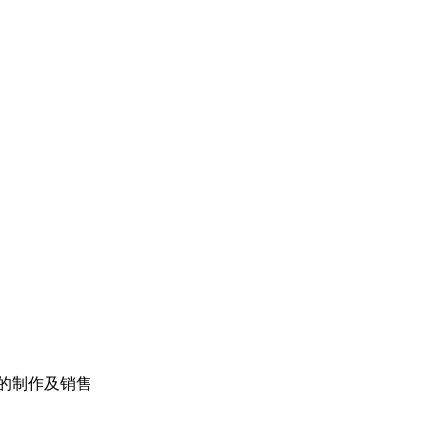
床的制作及销售