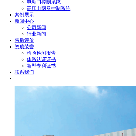
电动门控制系统
高压电网及控制系统
案例展示
新闻中心
公司新闻
行业新闻
售后评价
资质荣誉
检验检测报告
体系认证证书
新型专利证书
联系我们