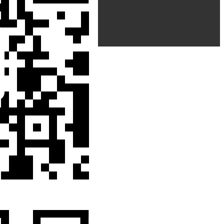
19859968080