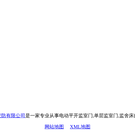
安防有限公司
是一家专业从事电动平开监室门,单层监室门,监舍
网站地图
XML地图