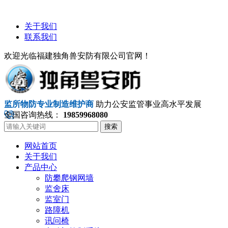
关于我们
联系我们
欢迎光临福建独角兽安防有限公司官网！
监所物防专业制造维护商
助力公安监管事业高水平发展
全国咨询热线：
19859968080
搜索
网站首页
关于我们
产品中心
防攀爬钢网墙
监舍床
监室门
路障机
讯问椅