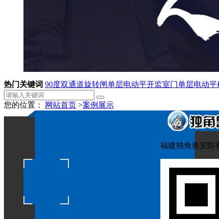
热门关键词
90度双通道旋转闸
单层电动平开监室门
单层电动平
您的位置：
网站首页
>
案例展示
天津看守所整体效果图
福建独角兽安防
作者：
点击：2164
发布时间：2020-09-10
下一篇：
没有了
上一篇：
某中心施工现场