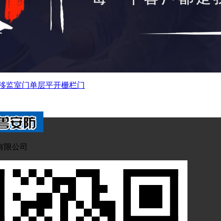
移监室门
单层平开栅栏门
有限公司